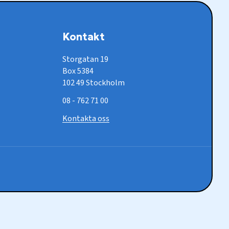
Kontakt
Storgatan 19
Box 5384
102 49 Stockholm
08 - 762 71 00
Kontakta oss
Socia
medi