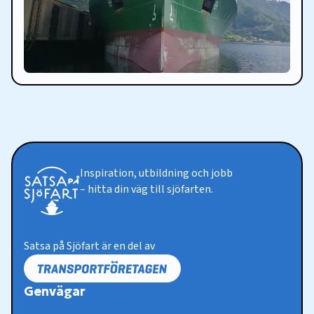
Inspiration, utbildning och jobb
– hitta din väg till sjöfarten.
Satsa på Sjöfart är en del av
Genvägar