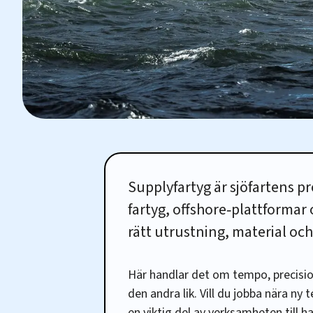
Supplyfartyg är sjöfartens pr
fartyg, offshore‑plattformar
rätt utrustning, material och
Här handlar det om tempo, precisio
den andra lik. Vill du jobba nära ny 
en viktig del av verksamheten till h