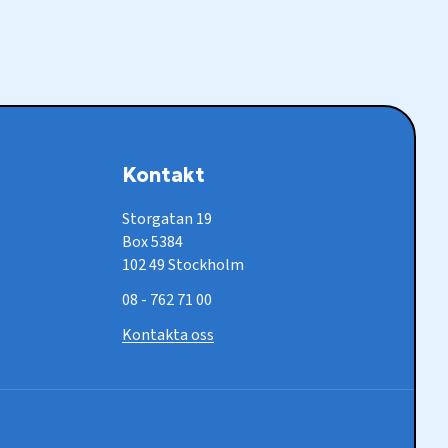
Kontakt
Storgatan 19
Box 5384
102 49 Stockholm
08 - 762 71 00
Kontakta oss
Socia