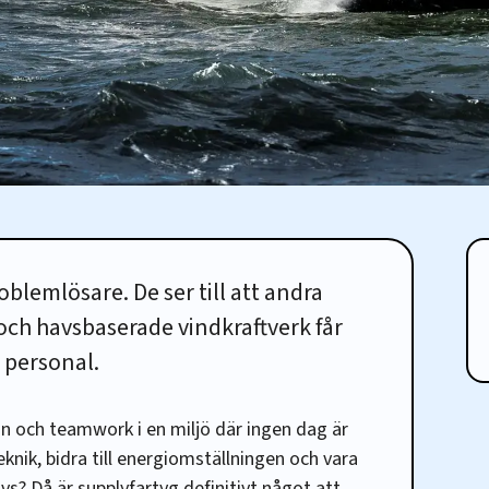
oblemlösare. De ser till att andra
 och havsbaserade vindkraftverk får
 personal.
n och teamwork i en miljö där ingen dag är
teknik, bidra till energiomställningen och vara
avs? Då är supplyfartyg definitivt något att