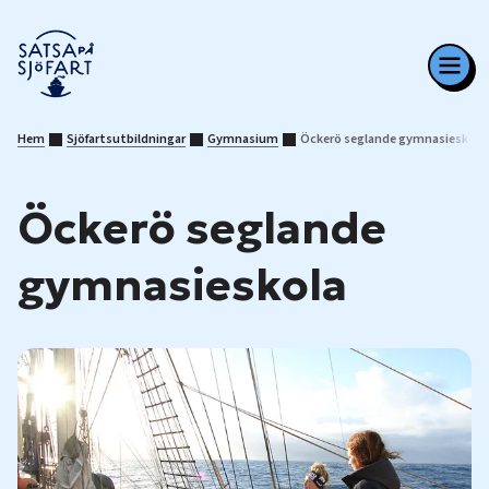
Hem
Sjöfartsutbildningar
Gymnasium
Öckerö seglande gymnasieskola
Öckerö seglande
gymnasieskola