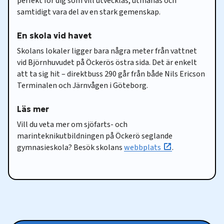
perfekt för dig som vill utvecklas, utmanas och
samtidigt vara del av en stark gemenskap.
En skola vid havet
Skolans lokaler ligger bara några meter från vattnet
vid Björnhuvudet på Öckerös östra sida. Det är enkelt
att ta sig hit – direktbuss 290 går från både Nils Ericson
Terminalen och Järnvågen i Göteborg.
Läs mer
Vill du veta mer om sjöfarts- och
marinteknikutbildningen på Öckerö seglande
gymnasieskola? Besök skolans
webbplats
.