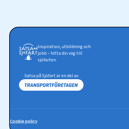
Inspiration, utbildning och
jobb – hitta din väg till
sjöfarten.
Satsa på Sjöfart är en del av
Cookie policy
Policy-
länkar