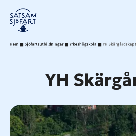
Hem
Sjöfartsutbildningar
Yrkeshögskola
YH Skärgårdskap
YH Skärgå