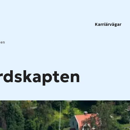
Karriärvägar
ten
rdskapten