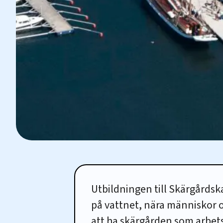
Utbildningen till Skärgårdska
på vattnet, nära människor o
att ha skärgården som arbetsp