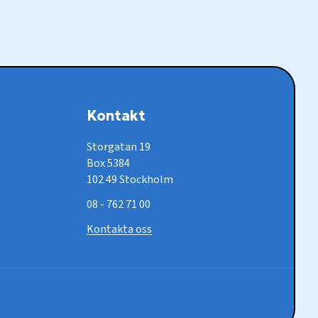
Kontakt
Storgatan 19
Box 5384
102 49 Stockholm
08 - 762 71 00
Kontakta oss
Socia
medi