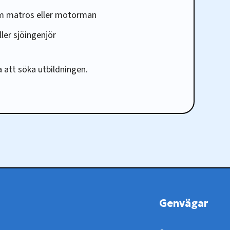
om matros eller motorman
ller sjöingenjör
a att söka utbildningen.
Genvägar