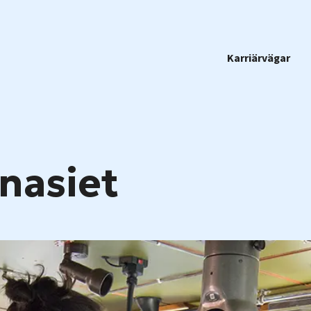
Karriärvägar
nasiet