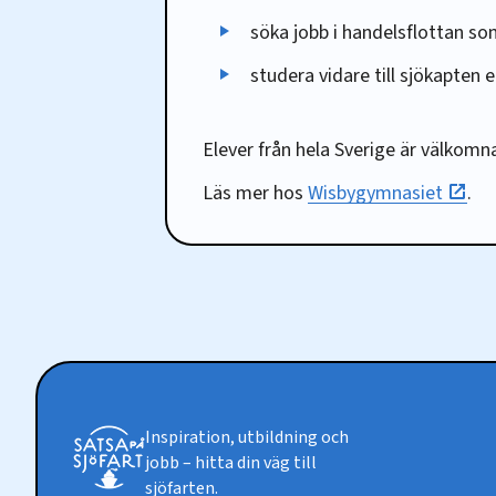
söka jobb i handelsflottan s
studera vidare till sjökapten e
Elever från hela Sverige är välkomn
Läs mer hos
Wisbygymnasiet
.
Inspiration, utbildning och
jobb – hitta din väg till
sjöfarten.