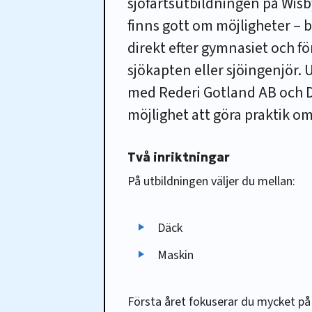
sjöfartsutbildningen på Wisby
finns gott om möjligheter – bå
direkt efter gymnasiet och för
sjökapten eller sjöingenjör.
med Rederi Gotland AB och D
möjlighet att göra praktik om
Två inriktningar
På utbildningen väljer du mellan:
Däck
Maskin
Första året fokuserar du mycket på 