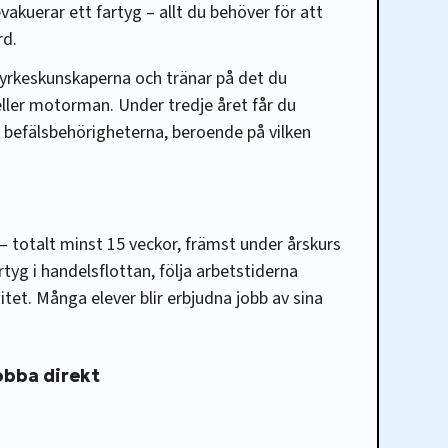
akuerar ett fartyg – allt du behöver för att
rd.
å yrkeskunskaperna och tränar på det du
ller motorman. Under tredje året får du
befälsbehörigheterna, beroende på vilken
 – totalt minst 15 veckor, främst under årskurs
artyg i handelsflottan, följa arbetstiderna
tet. Många elever blir erbjudna jobb av sina
jobba direkt