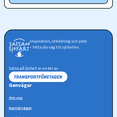
Inspiration, utbildning och jobb
– hitta din väg till sjöfarten.
Satsa på Sjöfart är en del av
Genvägar
Om oss
Karriärvägar