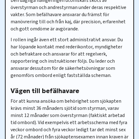
Den dagliga navigeringen utomskärs sköts av
överstyrman och andrestyrman under deras respektive
vakter. Som befälhavare ansvarar du främst för
manövrering till och från kaj, där precision, erfarenhet
och gott omdöme är avgörande.
I rollen ingår även ett stort administrativt ansvar. Du
har löpande kontakt med rederikontor, myndigheter
och befraktare och ansvarar för att regelverk,
rapportering och instruktioner följs. Du leder och
ansvarar dessutom för de säkerhetsövningar som
genomförs ombord enligt fastställda scheman.
Vägen till befälhavare
För att kunna ansöka om behörighet som sjökapten
krävs minst 36 månaders sjötid som styrman, varav
minst 12 månader som överstyrman (faktiskt arbetad
tid ombord). Vid exempelvis ett arbetsschema med fyra
veckor ombord och fyra veckor ledigt tar det minst sex
år (72 månader) från sjökaptensexamen innan kraven är