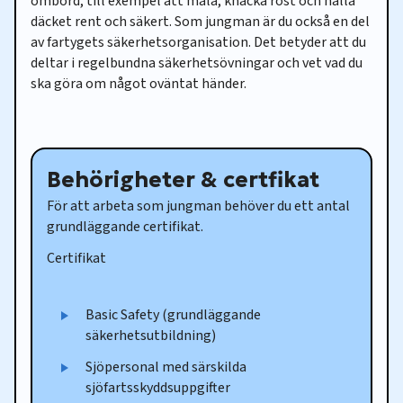
ombord, till exempel att måla, knacka rost och hålla
däcket rent och säkert. Som jungman är du också en del
av fartygets säkerhetsorganisation. Det betyder att du
deltar i regelbundna säkerhetsövningar och vet vad du
ska göra om något oväntat händer.
Behörigheter & certfikat
För att arbeta som jungman behöver du ett antal
grundläggande certifikat.
Certifikat
Basic Safety (grundläggande
säkerhetsutbildning)
Sjöpersonal med särskilda
sjöfartsskyddsuppgifter